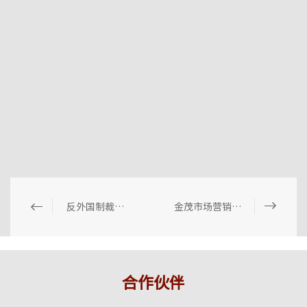
反外国制裁法能否排除境外仲裁？
金茂市场营销合规资讯（2025年第5期）
合作伙伴