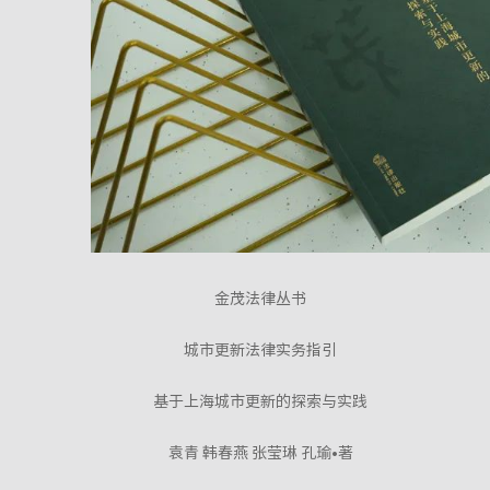
金茂法律丛书
城市更新法律实务指引
基于上海城市更新的探索与实践
袁青 韩春燕 张莹琳 孔瑜•著