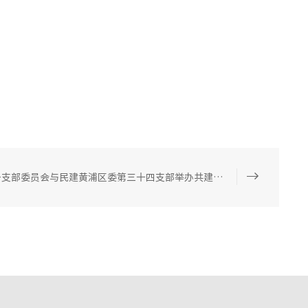
中共上海市金茂律师事务所第一支部委员会与民建黄浦区委第三十四支部举办共建协议签约仪式