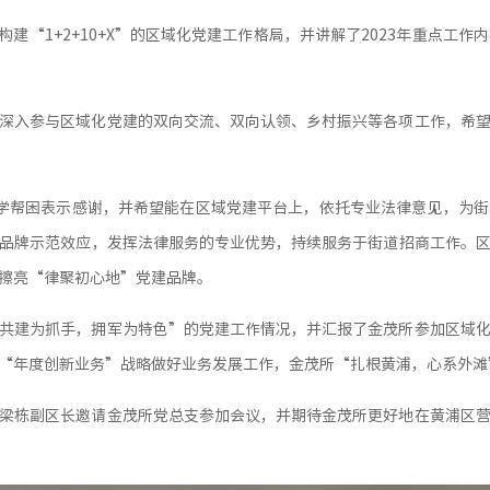
构建“1+2+10+X”的区域化党建工作格局，并讲解了2023年重点
深入参与区域化党建的双向交流、双向认领、乡村振兴等各项工作，希
学帮困表示感谢，并希望能在区域党建平台上，依托专业法律意见，为
品牌示范效应，发挥法律服务的专业优势，持续服务于街道招商工作。
擦亮“律聚初心地”党建品牌。
共建为抓手，拥军为特色”的党建工作情况，并汇报了金茂所参加区域
“年度创新业务”战略做好业务发展工作，金茂所“扎根黄浦，心系外滩
梁栋副区长邀请金茂所党总支参加会议，并期待金茂所更好地在黄浦区