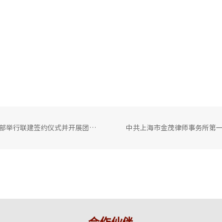
金茂所团支部与上海城建投资发展有限公司第二团支部举行联建签约仪式并开展团日交流活动