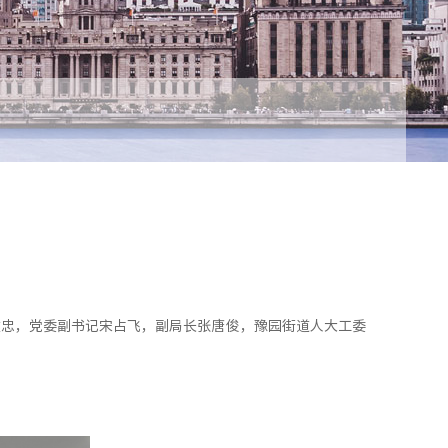
王建忠，党委副书记宋占飞，副局长张唐俊，豫园街道人大工委