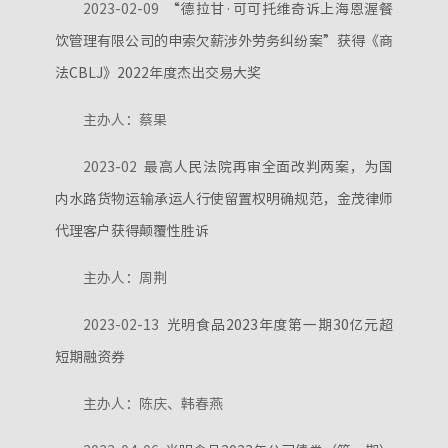
2023-02-09
“德拉甘·可可托维奇诉上海恩渥餐
饮管理有限公司的申索欠薪涉外劳务纠纷案”获得《商
法CBLJ》2022年度杰出交易大奖
主办人：蔡果
2023-02
最高人民法院再审全面改判两案，为国
内水路货物运输承运人行使留置权明确规范，金茂律师
代理客户获得颠覆性胜诉
主办人：周荆
2023-02-13
光明食品2023年度第一期30亿元超
短期融资券
主办人：陈庆、韩春燕