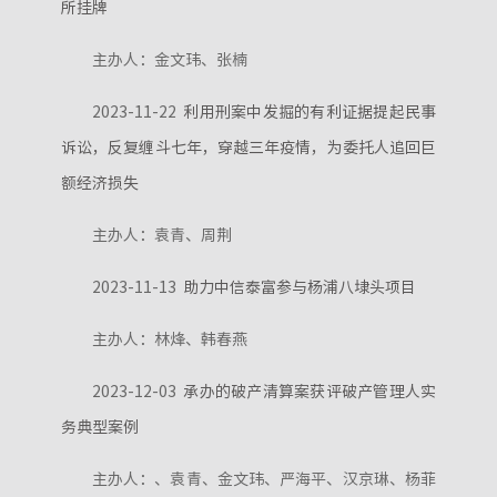
所挂牌
主办人：金文玮、张楠
2023-11-22
利用刑案中发掘的有利证据提起民事
诉讼，反复缠斗七年，穿越三年疫情，为委托人追回巨
额经济损失
主办人：袁青、周荆
2023-11-13
助力中信泰富参与杨浦八埭头项目
主办人：林烽、韩春燕
2023-12-03
承办的破产清算案获评破产管理人实
务典型案例
主办人：、袁青、金文玮、严海平、汉京琳、杨菲