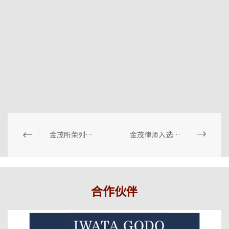
金茂所荣列钱伯斯《大中华区法律指南2025》
金茂律师入选徐工集团进出口公司律师库
合作伙伴