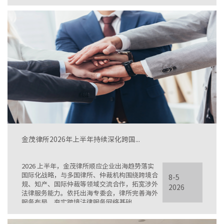
新规落地难点与鉴定实操痛点，搭建法律、造价
跨领域青年交流平台。
金茂律所2026年上半年持续深化跨国...
2026 上半年，金茂律所顺应企业出海趋势落实
国际化战略，与多国律所、仲裁机构围绕跨境合
8-5
规、知产、国际仲裁等领域交流合作，拓宽涉外
2026
法律服务能力。依托出海专委会，律所完善海外
服务布局，夯实跨境法律服务网络基础。